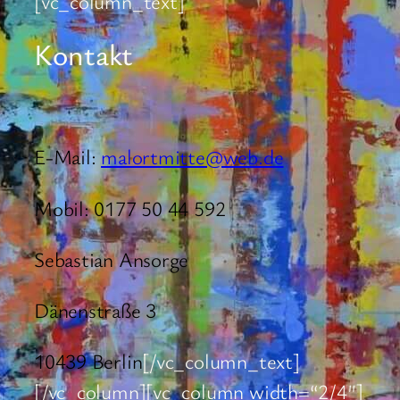
[vc_column_text]
Kontakt
E-Mail:
malortmitte@web.de
Mobil: 0177 50 44 592
Sebastian Ansorge
Dänenstraße 3
10439 Berlin
[/vc_column_text]
[/vc_column][vc_column width=“2/4″]