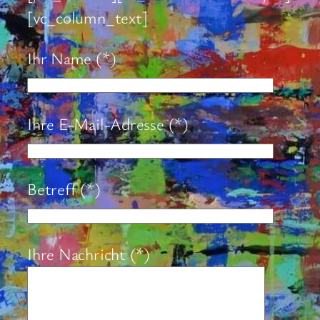
[vc_column_text]
Ihr Name (*)
Ihre E-Mail-Adresse (*)
Betreff (*)
Bitte lasse dieses Feld leer.
Ihre Nachricht (*)