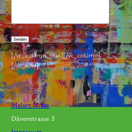
[/vc_column_text][/vc_column]
[/vc_row]
Malort Mitte
Dänenstrasse 3
Impressum